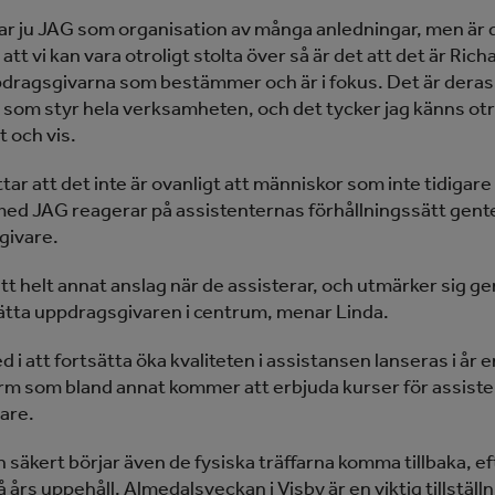
kar ju JAG som organisation av många anledningar, men är 
 att vi kan vara otroligt stolta över så är det att det är Ric
dragsgivarna som bestämmer och är i fokus. Det är deras
 som styr hela verksamheten, och det tycker jag känns otr
t och vis.
ar att det inte är ovanligt att människor som inte tidigare
ed JAG reagerar på assistenternas förhållningssätt gent
givare.
ett helt annat anslag när de assisterar, och utmärker sig g
sätta uppdragsgivaren i centrum, menar Linda.
d i att fortsätta öka kvaliteten i assistansen lanseras i år e
orm som bland annat kommer att erbjuda kurser för assist
are.
 säkert börjar även de fysiska träffarna komma tillbaka, ef
 års uppehåll. Almedalsveckan i Visby är en viktig tillställn