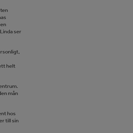
eten
nas
 en
 Linda ser
ersonligt,
tt helt
 centrum.
i den mån
ent hos
 till sin