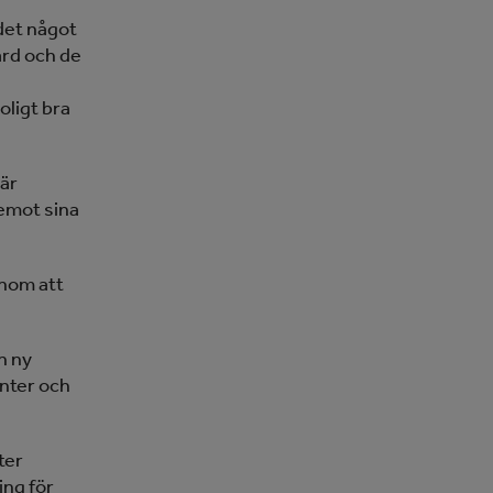
det något
hard och de
oligt bra
 är
emot sina
enom att
n ny
enter och
ter
ing för