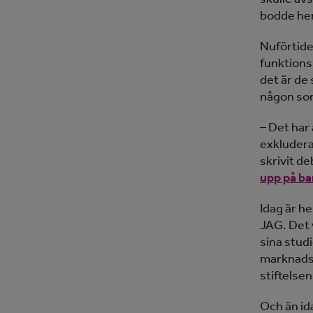
bodde he
Nuförtide
funktions
det är de
någon som
– Det har 
exkludera
skrivit de
upp på b
Idag är h
JAG. Det 
sina stud
marknadsf
stiftelse
Och än id