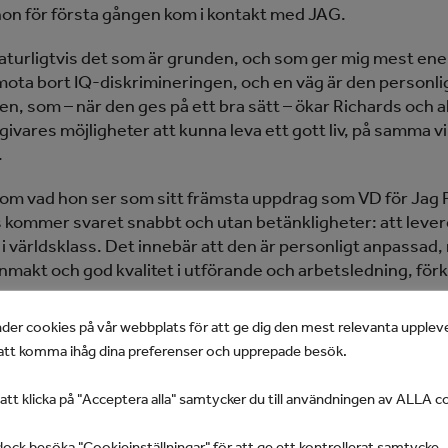
 hon för första gången kom i kontakt med JAG.
naturligtvis det som är grunden, och som ger mig mest ener
ota bort IQ-diskrimineringen, och en väg är den personli
en, som – när den ges på ett bra sätt – ökar Richards och a
ivares möjligheter att kunna leva ett gott liv, på samma vi
.
 om vad hon ser som sitt främsta uppdrag som VD för Jag 
 kommer svaret snabbt och utan betänkligheter: att lever
 i världsklass. Det innebär att den är personligt anpassad
nmakt och god kvalitet i utförande och arbetsledning, förk
der cookies på vår webbplats för att ge dig den mest relevanta upplev
t uppdrag som inte kommer utan utmaningar. Det ekonomi
tt komma ihåg dina preferenser och upprepade besök.
t, med en assistansersättning som inte alltid täcker
skostnaderna hos användare med mer omfattande behov. 
t klicka på "Acceptera alla" samtycker du till användningen av ALLA c
frågor är därför införandet av en differentierad
rsättning, där ersättningen anpassas efter det individuel
ock besöka "Cookieinställningar" för att ge ett kontrollerat samtycke.