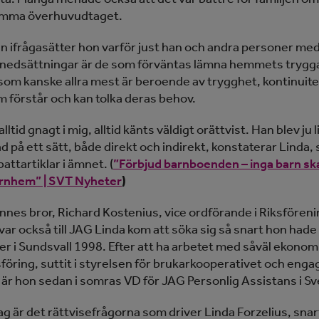
mma överhuvudtaget.
n ifrågasätter hon varför just han och andra personer me
nedsättningar är de som förväntas lämna hemmets trygga
 som kanske allra mest är beroende av trygghet, kontinuitet
 förstår och kan tolka deras behov.
alltid gnagt i mig, alltid känts väldigt orättvist. Han blev ju
d på ett sätt, både direkt och indirekt, konstaterar Linda
battartiklar i ämnet. (
”Förbjud barnboenden – inga barn sk
arnhem” | SVT Nyheter
)
ennes bror, Richard Kostenius, vice ordförande i Riksfören
var också till JAG Linda kom att söka sig så snart hon hade
ier i Sundsvall 1998. Efter att ha arbetet med såväl ekono
öring, suttit i styrelsen för brukarkooperativet och engag
n är hon sedan i somras VD för JAG Personlig Assistans i Sv
ag är det rättvisefrågorna som driver Linda Forzelius, snar