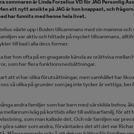
ra sommaren är Linda Forzelius VD för JAG Personlig Ass
Men ett nytt ansikte på JAG är hon knappast, och frågorn
ed har funnits med henne hela livet.
zelius växte upp i Boden tillsammans med sin mamma och 
amiljen var aktiv och hittade på mycket tillsammans, alltif
kter till bad i alla dess former.
ta bar hon ofta på en gnagande känsla av orättvisa mellan
or, som har flera funktionsnedsättningar.
lart att vi har olika förutsättningar, men samhället har lik
oss så olika på grunder som jag inte tycker är vettiga, ber
många andra familjer som har barn med särskilda behov, åk
mellanrum iväg på korttids eller till avlösarfamilj, för att 
avlastning, som man kallade det. Och när familjen var press
e göra saker som andra, förväntades det att det var Richa
stå. Många menade också att det var bättre för familjen om