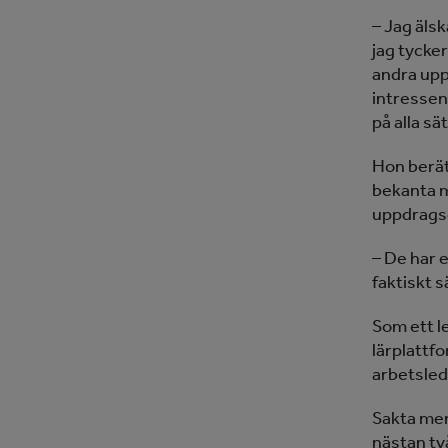
– Jag äls
jag tycker
andra upp
intressen
på alla sät
Hon berätt
bekanta m
uppdrags
– De har 
faktiskt 
Som ett le
lärplattf
arbetsled
Sakta men
nästan två