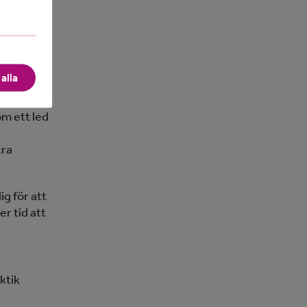
t gäller
 till sig
 Till
alla
om ett led
tra
g för att
r tid att
ktik