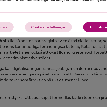
 är nu jobbar vi hela tiden mot ett minskat utrymme när de
tshöjande åtgärderna. Lösningen vi ser är att regeringen tar
et om en differentierad schablon och gör verklighet av den.
 mer
Cookie-inställningar
Acceptera 
ver vi prioritera om och tänka smartare, säger Linda.
rsta tid på posten har präglats av en ökad digitalisering s
tionens kontinuerliga förändringsarbete. Syftet är dels att
sera arbetet, men också att öka tillgängligheten och förbät
 i det administrativa stödet.
ga kan digitaliseringen kännas jobbig, men den är nödvändi
nna använda pengarna på ett smart sätt. Dessutom får vi me
t de saker som är viktiga på riktigt, menar Linda.
ns en styrka i att budskapet förmedlas både i teori och pra