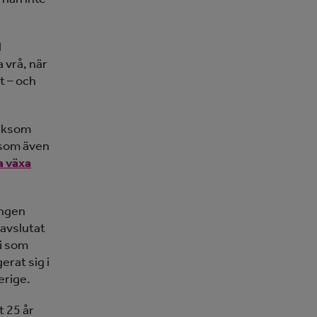
d
 vrå, när
 ­– och
 liksom
, som även
a växa
ingen
 avslutat
mi som
erat sig i
erige.
t 25 år