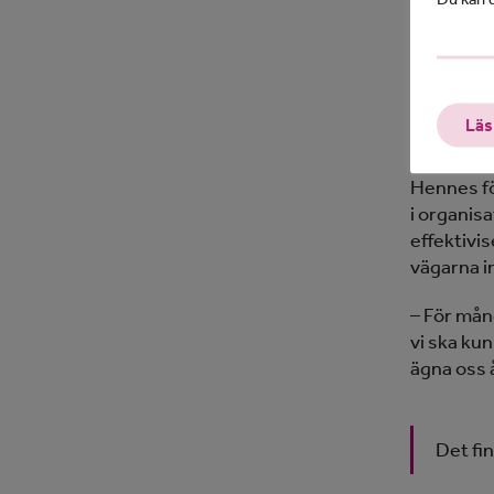
behovet.
– Som det
de kvalite
av förslag
Läs
dess behö
Hennes fö
i organisa
effektivi
vägarna in
– För mån
vi ska ku
ägna oss å
Det fin