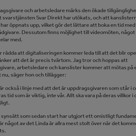
agsgivare och arbetsledare märks den ökade tillgängligh
 svarstjänsten Svar Direkt har utökats, och att kanslister
har öppnats upp, vilket gör det lättare att boka en tid med
rådgivare. Dessutom finns möjlighet till videomöten, något
delar med.
 rädda att digitaliseringen kommer leda till att det blir op
änker att det är precis tvärtom. Jag tror och hoppas att
ivare, arbetsledare och kanslister kommer att mötas på e
 nu, säger hon och tillägger:
är också i linje med att det är uppdragsgivaren som står i
as tid som är viktig, inte vår. Allt ska vara på deras villkor 
ligt.
t synsätt som sedan start har utgjort ett omistligt fundam
r något av det Linda är allra mest stolt över när det kommer
ts.