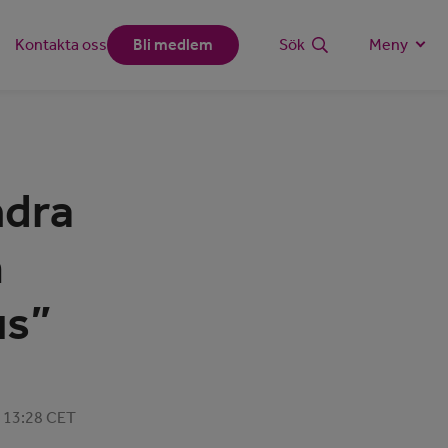
Kontakta oss
Bli medlem
Sök
Meny
ndra
m
us”
, 13:28 CET