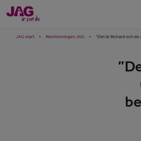
JAG start
>
Riksföreningen JAG
>
“Det är Richard och de
”De
be