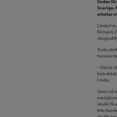
Sedan för
Sverige. 
arbetar m
Linda For
Richard. F
skogsutfly
Trots det
hennes br
– Det är k
betraktat 
Linda.
Som i så 
med jämna 
skulle få 
inte kund
skulle av