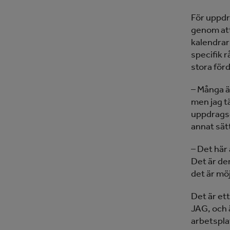
För uppdr
genom att
kalendrar 
specifik 
stora för
– Många är
men jag t
uppdragsg
annat sätt
– Det här 
Det är der
det är möj
Det är et
JAG, och ä
arbetspla