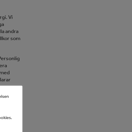
gi. Vi
ga
lla andra
llkor som
Personlig
era
, med
larar
elsen
ska läget
En av
ookies.
la