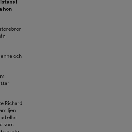
istans i
a hon
storebror
rån
 henne och
som
ättar
te Richard
familjen
ad eller
rd som
 han inte