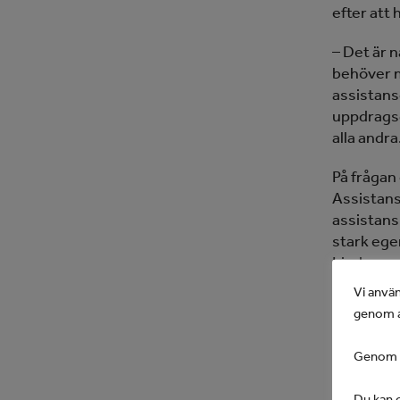
efter att
– Det är 
behöver m
assistans
uppdragsg
alla andra
På frågan
Assistans
assistans
stark ege
Linda.
Vi använ
Det är et
genom a
är pressa
assistan
Genom at
JAGs kärn
schablone
Du kan d