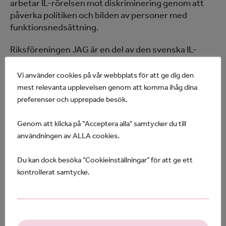
arbetar IL-rörelsen mot diskriminering genom att
påverka politiken och bilden av personer med
funktionsnedsättning.
Riksföreningen JAG är en del av den svenska IL-
rörelsen tillsammans med bland andra
assistanskooperativen STIL och GIL och
Vi använder cookies på vår webbplats för att ge dig den
Independent Living Institute.
mest relevanta upplevelsen genom att komma ihåg dina
preferenser och upprepade besök.
Skillnaden mellan Riksföreningen JAG och andra IL-
organisationer är framförallt behovet av en legal
Genom att klicka på "Acceptera alla" samtycker du till
företrädare för att föra fram sin vilja.
användningen av ALLA cookies.
Vårdnadshavare/god man är mycket viktig för att vi i
Riksföreningen JAG ska kunna utöva vårt
Du kan dock besöka "Cookieinställningar" för att ge ett
självbestämmande i assistansen och i livet.
kontrollerat samtycke.
I IL-rörelsen vill vi att de arbetstillfällen/uppdrag
som finns i den egna föreningen ska gå till
medlemmarna. I Riksföreningen JAG innebär det att