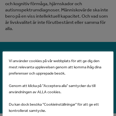
och kognitiv förmåga, hjärnskador och
autismspektrumdiagnoser. Människovärde ska inte
bero på en viss intellektuell kapacitet. Och vad som
är livskvalitet är inte förutbestämt eller samma för
alla.
Alla kan vara självbestämmande
Vi använder cookies på vår webbplats för att ge dig den
mest relevanta upplevelsen genom att komma ihåg dina
Vi är övertygade om att alla människor har en vilja
preferenser och upprepade besök.
och förmåga att utöva självbestämmande,
åtminstone i situationen, under förutsättning att
Genom att klicka på "Acceptera alla" samtycker du till
man är omgiven av människor som har
användningen av ALLA cookies.
förutsättningar att förstå och respektera ens vilja.
Du kan dock besöka "Cookieinställningar" för att ge ett
kontrollerat samtycke.