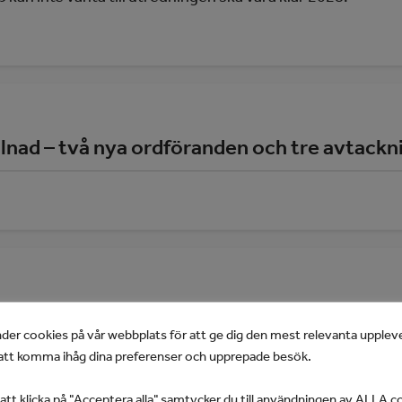
lnad – två nya ordföranden och tre avtack
stansen
der cookies på vår webbplats för att ge dig den mest relevanta upplev
gen JAGs årsmöte 9 maj 2026 fokuserade på den akuta krise
tt komma ihåg dina preferenser och upprepade besök.
t klicka på "Acceptera alla" samtycker du till användningen av ALLA c