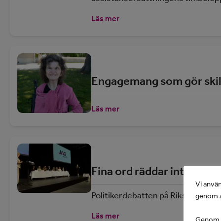
Läs mer
Engagemang som gör skil
Läs mer
Fina ord räddar inte assi
Vi använ
Politikerdebatten på Riksförenin
genom a
Läs mer
Genom at