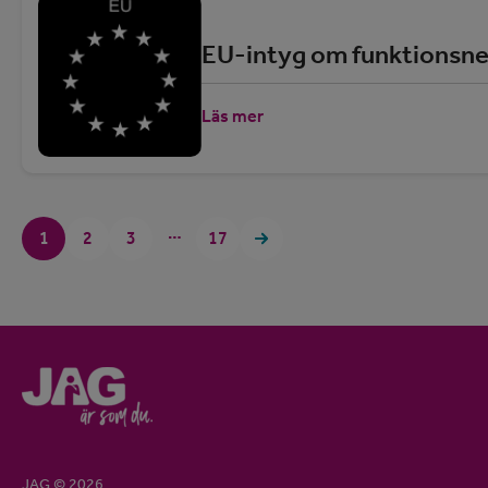
EU-intyg om funktionsne
Läs mer
…
1
2
3
17
JAG © 2026