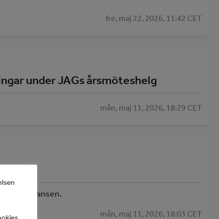
fre, maj 22, 2026, 11:42 CET
ningar under JAGs årsmöteshelg
mån, maj 11, 2026, 18:29 CET
elsen
n i assistansen.
mån, maj 11, 2026, 18:03 CET
ookies.