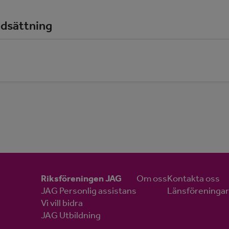
dsättning
Riksföreningen JAG
Om oss
Kontakta oss
JAG Personlig assistans
Länsföreningar
Vi vill bidra
JAG Utbildning