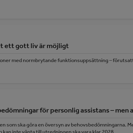
ett gott liv är möjligt
personer med normbrytande funktionsuppsättning – förutsa
bedömningar för personlig assistans – men a
n som ska göra en översyn av behovsbedömningarna. Men l
kan inte vänta till utredningen ska vara klar 2028.