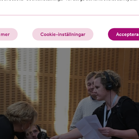
t.
pelades Du JAG vi tillsammans även på Kulturmagasinet i
. Då med JAG-medlemmar från Sundsvall i huvudrollen.
 mer
Cookie-inställningar
Acceptera 