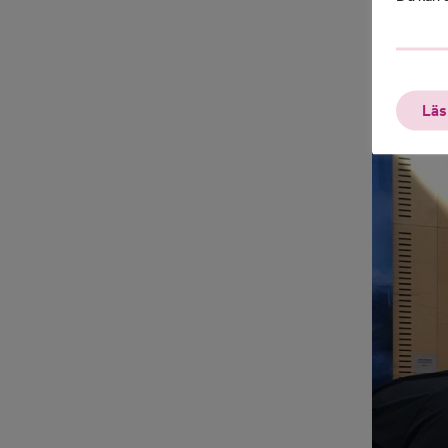
i samhälle
24 mars s
Sundsvall
Läs