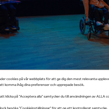
der cookies på vår webbplats för att ge dig den mest relevanta upplev
pelades föreställningen Du JAG vi tillsammans på Kulture
tt komma ihåg dina preferenser och upprepade besök.
 Axel Bengtén, Petter Juntti och Marcus Juntti på scenen
t klicka på "Acceptera alla" samtycker du till användningen av ALLA c
ingen är ett slags tidsresa från 1940-talet fram till idag s
mmarnas kamp för att få leva i frihet, som fullvärdiga 
ock besöka "Cookieinställningar" för att ge ett kontrollerat samtycke.