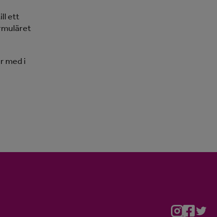
l ett
ormuläret
r med i