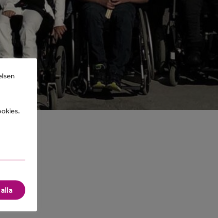
elsen
ookies.
alla
talt till