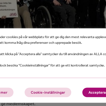
der cookies på vår webbplats för att ge dig den mest relevanta upplev
tt komma ihåg dina preferenser och upprepade besök.
t klicka på "Acceptera alla" samtycker du till användningen av ALLA c
ock besöka "Cookieinställningar" för att ge ett kontrollerat samtycke.
ort ett medlemskap i
föreningen JAG
 mer
Cookie-inställningar
Acceptera 
Riksföreningen JAGs gåvobrev och skriv ut eller skicka digi
ll ge medlemskapet.