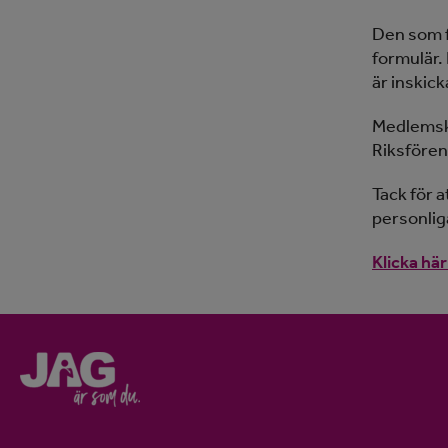
Den som f
formulär.
är inskic
Medlemska
Riksfören
Tack för 
personlig
Klicka här