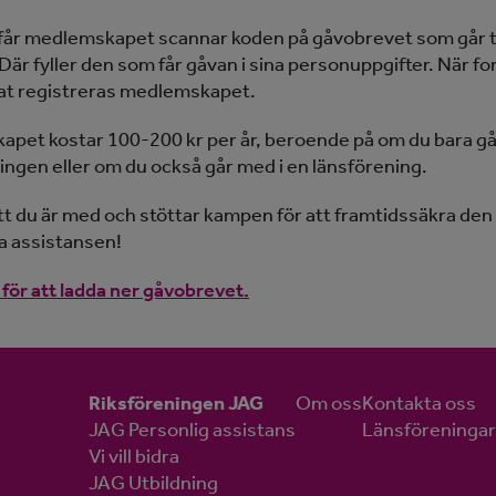
år medlemskapet scannar koden på gåvobrevet som går til
 Där fyller den som får gåvan i sina personuppgifter. När f
kat registreras medlemskapet.
pet kostar 100-200 kr per år, beroende på om du bara gå
ingen eller om du också går med i en länsförening.
att du är med och stöttar kampen för att framtidssäkra den
a assistansen!
 för att ladda ner gåvobrevet.
Riksföreningen JAG
Om oss
Kontakta oss
JAG Personlig assistans
Länsföreningar
Vi vill bidra
JAG Utbildning