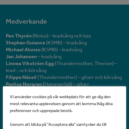
Medverkande
Peo Thyrén
(Noice) – leadsång och bas
Stephan Guiance
(KSMB) – leadsång
Michael Alonzo
(KSMB) – leadsång
Jan Johansen
– leadsång
Linnea Vikström Egg
(Thundermother, Therion) –
lead-, och körsång
Filippa Nässil
(Thundermother) – gitarr och körsång
Pontus Norgren
(Hammerfall) – gitarr
Chris Laney
(Pretty Maids) – gitarr, keyboards och
Vi använder cookies på vår webbplats för att ge dig den
körsång
mest relevanta upplevelsen genom att komma ihåg dina
Georg Härnsten Egg
(Dynasty) – trummor
preferenser och upprepade besök.
Roland Liljeskär
– körsång
Stefan Nilsson
– keyboards
Genom att klicka på "Acceptera alla" samtycker du till
Tim Sundberg
– gitarr