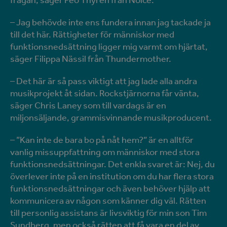
frågan, säger Peo Thyrén från Noice.
– Jag behövde inte ens fundera innan jag tackade ja
till det här. Rättigheter för människor med
funktionsnedsättning ligger mig varmt om hjärtat,
säger Filippa Nässil från Thundermother.
– Det här är så pass viktigt att jag lade alla andra
musikprojekt åt sidan. Rockstjärnorna får vänta,
säger Chris Laney som till vardags är en
miljonsäljande, grammisvinnande musikproducent.
– ”Kan inte de bara bo på nåt hem?” är en alltför
vanlig missuppfattning om människor med stora
funktionsnedsättningar. Det enkla svaret är: Nej, du
överlever inte på en institution om du har flera stora
funktionsnedsättningar och även behöver hjälp att
kommunicera av någon som känner dig väl. Rätten
till personlig assistans är livsviktig för min son Tim
Sundberg, men också rätten att få vara en del av