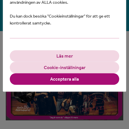
användningen av ALLA cookies.
Allan Sundberg
(KSMB, Stormen) – bas, gitarr,
keyboards och körsång
Du kan dock besöka "Cookieinställningar" för att ge ett
kontrollerat samtycke.
Läs mer
Cookie-inställningar
Acceptera alla