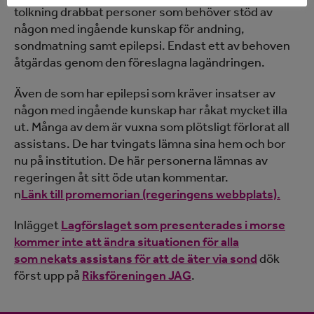
tolkning drabbat personer som behöver stöd av
någon med ingående kunskap för andning,
sondmatning samt epilepsi. Endast ett av behoven
åtgärdas genom den föreslagna lagändringen.
Även de som har epilepsi som kräver insatser av
någon med ingående kunskap har råkat mycket illa
ut. Många av dem är vuxna som plötsligt förlorat all
assistans. De har tvingats lämna sina hem och bor
nu på institution. De här personerna lämnas av
regeringen åt sitt öde utan kommentar.
n
Länk till promemorian (regeringens webbplats).
Inlägget
Lagförslaget som presenterades i morse
kommer inte att ändra situationen för alla
som nekats assistans för att de äter via sond
dök
först upp på
Riksföreningen JAG
.