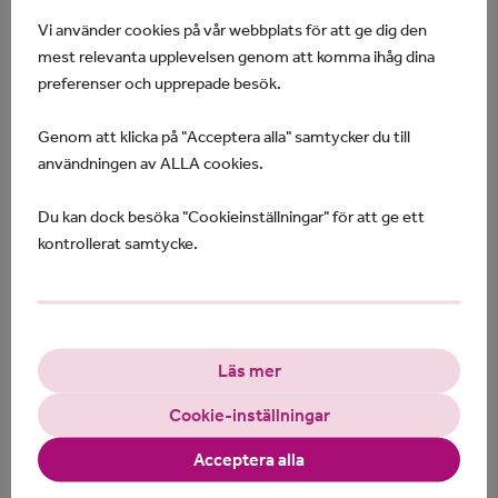
restriktiva tillämpningen skulle fortsätta.
Vi använder cookies på vår webbplats för att ge dig den
Regeringen räknar inte heller med att någon enda ny
mest relevanta upplevelsen genom att komma ihåg dina
person får assistans tack vare förtydligandet kring
preferenser och upprepade besök.
att äta via sond. Ministerns uttalande om att
lagändringen säkerställer att behov av assistans för
Genom att klicka på "Acceptera alla" samtycker du till
att äta via sond ska ge rätt till personlig
användningen av ALLA cookies.
assistans måste tolkas som ett luftslott.
Du kan dock besöka "Cookieinställningar" för att ge ett
En tydlig positiv förändring är däremot förslaget
kontrollerat samtycke.
att andning ska utgöra ett grundläggande behov.
Ändringen tar sikte på personer
med tracheostomi som behöver kontinuerlig
tillsyn för risken att kanylen i halsen täpps igen
eller åker ur. Socialdepartementet räknar med att
Läs mer
det handlar om ungefär 50 personer som tack vare
det nya grundläggande behovet andning kommer
Cookie-inställningar
att beviljas statlig assistansersättning.
Acceptera alla
I promemorian konstateras att Försäkringskassans