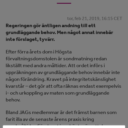
tor, feb 21, 2019, 16:15 CET
Regeringen
gör
äntligen
andning till ett
grundläggande behov.
Men något annat innebär
inte förslaget, tyvärr.
Efter förra årets dom i Högsta
förvaltningsdomstolen är sondmatning redan
likställt med andra måltider. Att ordet införs i
uppräkningen av grundläggande behov innebär inte
någon förändring. Kravet på integritetskänslighet
kvarstår – det gör att ofta räknas endast exempelvis
i- och urkoppling av maten som grundläggande
behov.
Bland JAGs medlemmar är det främst barnen som
farit illa av de senaste årens praxis kring
sondmåltider. Förslaget innebär tyvärr att den