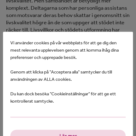
livskvalitet. Men sambandet är betydligt mer
komplext. Deltagarna som har personliga assistans
som motsvarar deras behov skattar i genomsnitt sin
livskvalitet högre än de som uppger att stödet inte
räcker till. Livsvillkor och stödets utformning har
större betydelse än funktionsnedsättningen i sig.
Vi använder cookies på vår webbplats för att ge dig den
– Det handlar bland annat om hur engagerad och
mest relevanta upplevelsen genom att komma ihåg dina
inkluderad man känner sig och om man har kontroll
preferenser och upprepade besök.
över sin egen livssituation, säger Kerstin Sellin, som
gjort undersökningen.
Genom att klicka på "Acceptera alla" samtycker du till
användningen av ALLA cookies.
Självbestämmande ger högre
Du kan dock besöka "Cookieinställningar" för att ge ett
kontrollerat samtycke.
livskvalitet
Resultaten ligger i linje med etablerad forskning.
Enligt Robert Schalock, en av de mest inflytelserika
Läs mer