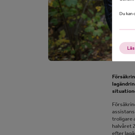
Du kan d
Läs
Försäkrin
lagändrin
situation
Försäkrin
assistans
troligare
halvåret 
efter lag