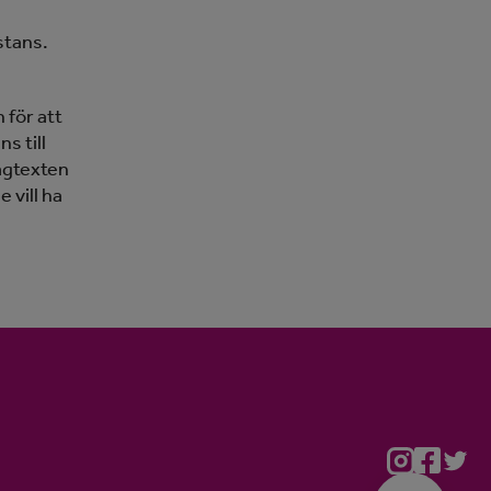
stans.
 för att
s till
lagtexten
 vill ha