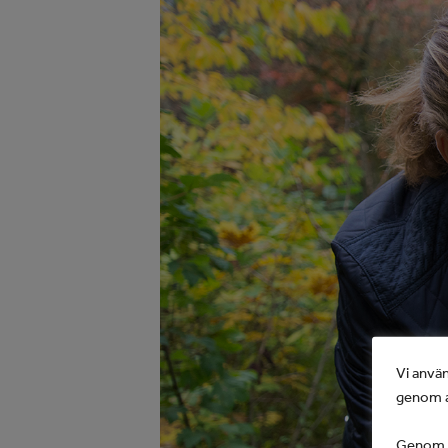
Vi använ
genom a
Genom at