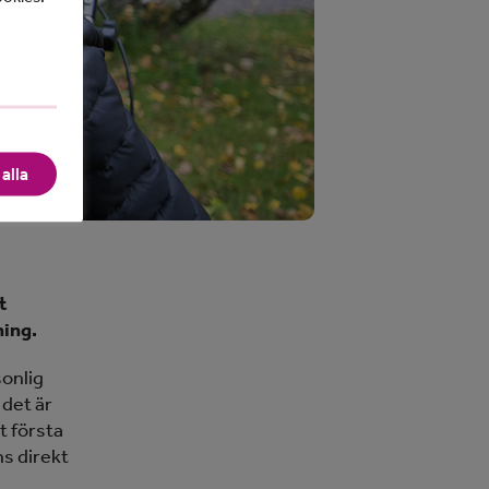
alla
t
ning.
sonlig
 det är
t första
s direkt