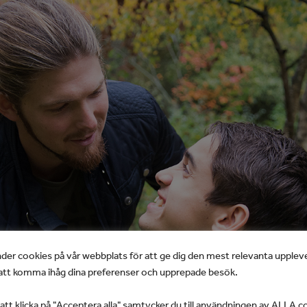
der cookies på vår webbplats för att ge dig den mest relevanta upplev
tt komma ihåg dina preferenser och upprepade besök.
t klicka på "Acceptera alla" samtycker du till användningen av ALLA c