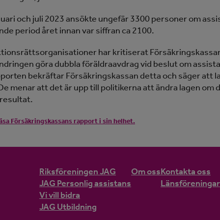
nuari och juli 2023 ansökte ungefär 3300 personer om assi
de period året innan var siffran ca 2100.
ktionsrättsorganisationer har kritiserat Försäkringskassan
ändringen göra dubbla föräldraavdrag vid beslut om assistan
apporten bekräftar Försäkringskassan detta och säger att 
 De menar att det är upp till politikerna att ändra lagen om de
resultat.
äsa Försäkringskassans rapport i sin helhet.
Riksföreningen JAG
Om oss
Kontakta oss
JAG Personlig assistans
Länsföreningar
Vi vill bidra
JAG Utbildning