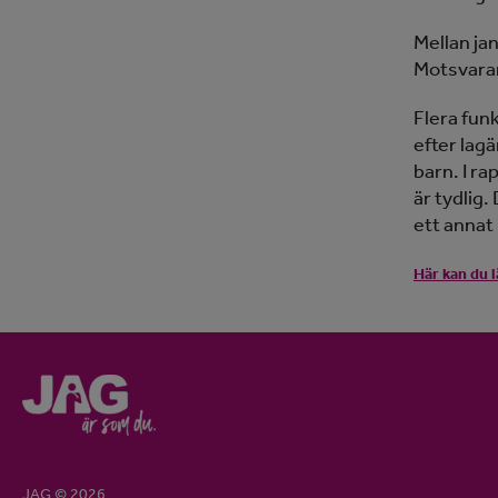
Mellan ja
Motsvaran
Flera fun
efter lag
barn. I r
är tydlig.
ett annat 
Här kan du l
JAG © 2026