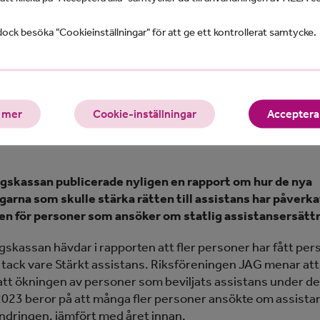
ock besöka "Cookieinställningar" för att ge ett kontrollerat samtycke.
 mer
Cookie-inställningar
Acceptera 
gskassan publicerade nyligen en rapport om hur de nya
garna som skulle stärka rätten till assistans har påverka
en för personer som ansöker om statlig assistansersätt
gskassan hävdar i rapporten att fler personer har fått per
 tack vare Stärkt assistans. Riksföreningen JAG menar att
 att ökningen av personer som beviljats assistans under de
2023 beror på att många fler personer ansökte om assistan
ändringen, jämfört med året innan.