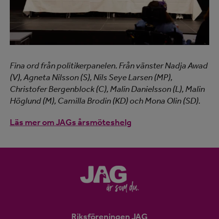
Fina ord från politikerpanelen. Från vänster Nadja Awad
(V), Agneta Nilsson (S), Nils Seye Larsen (MP),
Christofer Bergenblock (C), Malin Danielsson (L), Malin
Höglund (M), Camilla Brodin (KD) och Mona Olin (SD).
Läs mer om JAGs årsmöteshelg
Riksföreningen JAG