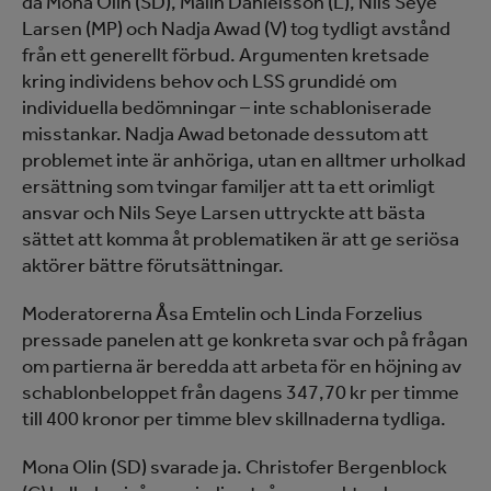
då Mona Olin (SD), Malin Danielsson (L), Nils Seye
Larsen (MP) och Nadja Awad (V) tog tydligt avstånd
från ett generellt förbud. Argumenten kretsade
kring individens behov och LSS grundidé om
individuella bedömningar – inte schabloniserade
misstankar. Nadja Awad betonade dessutom att
problemet inte är anhöriga, utan en alltmer urholkad
ersättning som tvingar familjer att ta ett orimligt
ansvar och Nils Seye Larsen uttryckte att bästa
sättet att komma åt problematiken är att ge seriösa
aktörer bättre förutsättningar.
Moderatorerna Åsa Emtelin och Linda Forzelius
pressade panelen att ge konkreta svar och på frågan
om partierna är beredda att arbeta för en höjning av
schablonbeloppet från dagens 347,70 kr per timme
till 400 kronor per timme blev skillnaderna tydliga.
Mona Olin (SD) svarade ja. Christofer Bergenblock