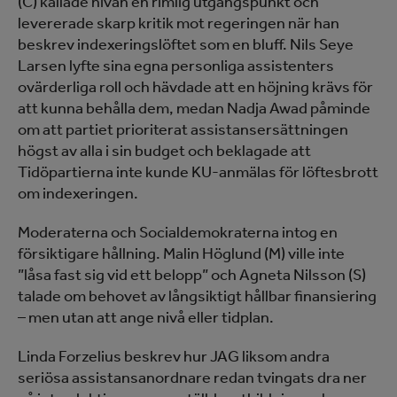
(C) kallade nivån en rimlig utgångspunkt och
levererade skarp kritik mot regeringen när han
beskrev indexeringslöftet som en bluff. Nils Seye
Larsen lyfte sina egna personliga assistenters
ovärderliga roll och hävdade att en höjning krävs för
att kunna behålla dem, medan Nadja Awad påminde
om att partiet prioriterat assistansersättningen
högst av alla i sin budget och beklagade att
Tidöpartierna inte kunde KU-anmälas för löftesbrott
om indexeringen.
Moderaterna och Socialdemokraterna intog en
försiktigare hållning. Malin Höglund (M) ville inte
”låsa fast sig vid ett belopp” och Agneta Nilsson (S)
talade om behovet av långsiktigt hållbar finansiering
– men utan att ange nivå eller tidplan.
Linda Forzelius beskrev hur JAG liksom andra
seriösa assistansanordnare redan tvingats dra ner