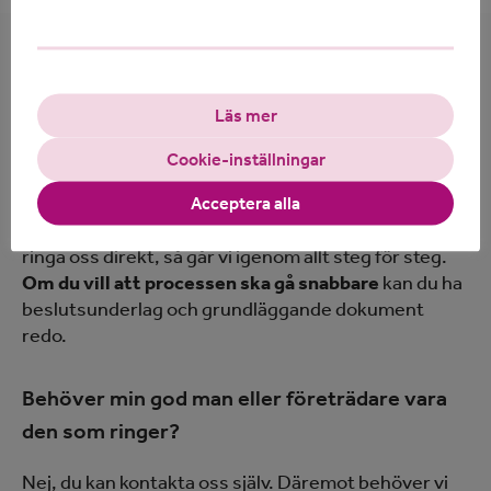
Vanlig frågor vid anordnarbyte
Läs mer
Vad behöver jag ha koll på innan jag ringer till
Cookie-inställningar
er?
Acceptera alla
Du behöver egentligen inte förbereda något och kan
ringa oss direkt, så går vi igenom allt steg för steg.
Om du vill att processen ska gå snabbare
kan du ha
beslutsunderlag och grundläggande dokument
redo.
Behöver min god man eller företrädare vara
den som ringer?
Nej, du kan kontakta oss själv. Däremot behöver vi