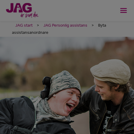
JAG start
>
JAG Personlig assistans
>
Byta
assistansanordnare