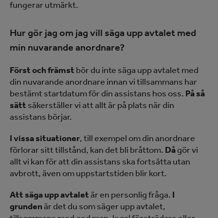
fungerar utmärkt.
Hur gör jag om jag vill säga upp avtalet med
min nuvarande anordnare?
Först och främst
bör du inte säga upp avtalet med
din nuvarande anordnare innan vi tillsammans har
bestämt startdatum för din assistans hos oss.
På så
sätt
säkerställer vi att allt är på plats när din
assistans börjar.
I vissa situationer
, till exempel om din anordnare
förlorar sitt tillstånd, kan det bli bråttom.
Då
gör vi
allt vi kan för att din assistans ska fortsätta utan
avbrott, även om uppstartstiden blir kort.
Att säga upp avtalet
är en personlig fråga.
I
grunden
är det du som säger upp avtalet,
tillsammans med god man, legal företrädare eller