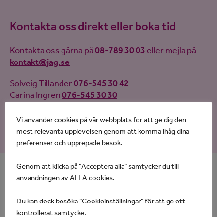
Kontakta oss direkt eller boka tid
Kontakta oss gärna på
08-789 30 03
eller mejla på
kontakt@jag.se
Solveig Tillander
076-545 30 42
Carina Ingren
076-545 30 30
Cecilia Wiestål
076-545 30 71
Hansine Hjellum
076-545 30 72
Vi använder cookies på vår webbplats för att ge dig den
mest relevanta upplevelsen genom att komma ihåg dina
preferenser och upprepade besök.
Genom att klicka på "Acceptera alla" samtycker du till
användningen av ALLA cookies.
Boka möte om byte av assistansanordnare
Du kan dock besöka "Cookieinställningar" för att ge ett
kontrollerat samtycke.