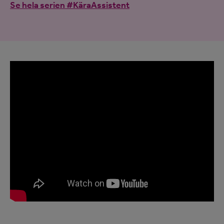
Se hela serien #KäraAssistent