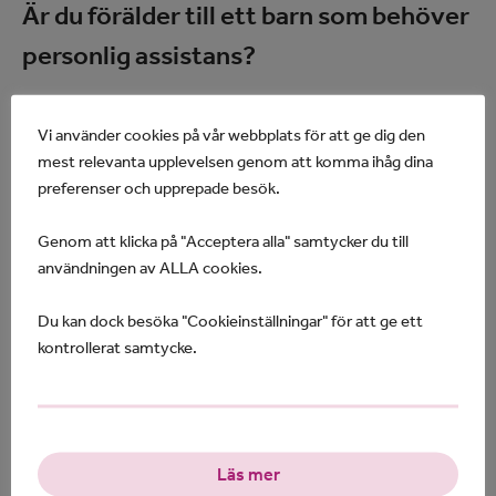
Är du förälder till ett barn som behöver
personlig assistans?
För många familjer är det svårt att ha utomstående
Vi använder cookies på vår webbplats för att ge dig den
assistenter i hemmet dygnets alla timmar. Att som
mest relevanta upplevelsen genom att komma ihåg dina
förälder ha
möjlighet att vara personlig assistent
preferenser och upprepade besök.
till sitt barn
kan vara det som gör att familjen orkar
hålla ihop, och att barn med stora
Genom att klicka på "Acceptera alla" samtycker du till
funktionsnedsättningar får växa upp med sin familj.
användningen av ALLA cookies.
Precis som med barn utan funktionsnedsättning är
det
du som förälder som uppfostrar ditt barn
.
Du kan dock besöka "Cookieinställningar" för att ge ett
kontrollerat samtycke.
Det är också du som vårdnadshavare som avgör om
assistenten ska hjälpa barnet att fatta beslut i olika
situationer, och i så fall vilka. Du
bestämmer vad
barnet med stigande ålder ska lära sig att göra
”själv” med assistans.
Läs mer