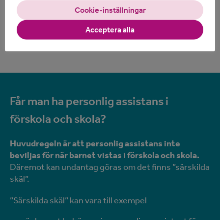
Cookie-inställningar
För äldre barn kan assistansen vara ett verktyg på
väg mot ökad självständighet och vuxenliv. Men det
Acceptera alla
är du som förälder tillsammans med ditt barn som
bestämmer takten.
Får man ha personlig assistans i
förskola och skola?
Huvudregeln är att personlig assistans inte
beviljas för när barnet vistas i förskola och skola.
Däremot kan undantag göras om det finns ”särskilda
skäl”.
”Särskilda skäl” kan vara till exempel