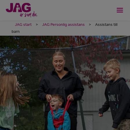
JAG start
>
JAG Personlig assistans
>
Assistans till
barn