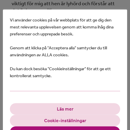
viktigt för mig att hen är lyhörd och förstår att
det är jag som väljer.
Vi använder cookies på vår webbplats för att ge dig den
Jag bestämmer över mitt eget skapande, det
mest relevanta upplevelsen genom att komma ihåg dina
är självbestämmande för mig!
preferenser och upprepade besök.
Genom att klicka på "Acceptera alla" samtycker du till
användningen av ALLA cookies.
Du kan dock besöka "Cookieinställningar" för att ge ett
kontrollerat samtycke.
Läs mer
Cookie-inställningar