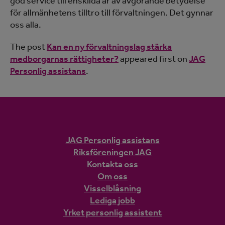
god service till enskilda är av avgörande betydelse
för allmänhetens tilltro till förvaltningen. Det gynnar
oss alla.
The post
Kan en ny förvaltningslag stärka
medborgarnas rättigheter?
appeared first on
JAG
Personlig assistans
.
JAG Personlig assistans
Riksföreningen JAG
Kontakta oss
Om oss
Visselblåsning
Lediga jobb
Yrket personlig assistent