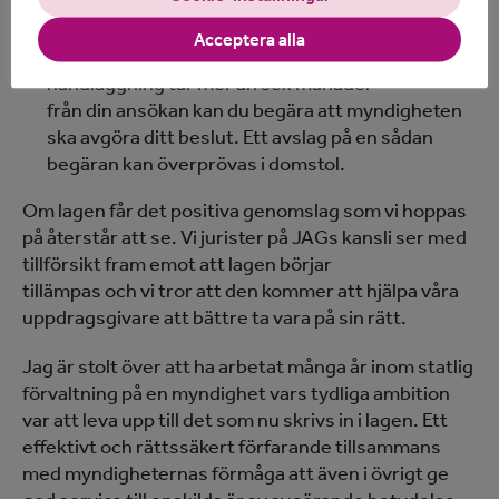
Snabb handläggning kan garanteras
Acceptera alla
genom
dröjsmålstalan
. Det innebär att om en
handläggning tar mer än sex månader
från din ansökan kan du begära att myndigheten
ska avgöra ditt beslut. Ett avslag på en sådan
begäran kan överprövas i domstol.
Om lagen får det positiva genomslag som vi hoppas
på återstår att se. Vi jurister på JAGs kansli ser med
tillförsikt fram emot att lagen börjar
tillämpas och vi tror att den kommer att hjälpa våra
uppdragsgivare att bättre ta vara på sin rätt.
Jag är stolt över att ha arbetat många år inom statlig
förvaltning på en myndighet vars tydliga ambition
var att leva upp till det som nu skrivs in i lagen. Ett
effektivt och rättssäkert förfarande tillsammans
med myndigheternas förmåga att även i övrigt ge