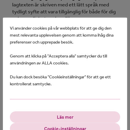
lagtexten är skriven med ett lätt språk med
tydligt syfte att vara tillgänglig för både för dig
och myndighetens handläggare.
Lagen ställer större krav på tolkning och
Vi använder cookies på vår webbplats för att ge dig den
översättning.
mest relevanta upplevelsen genom att komma ihåg dina
preferenser och upprepade besök.
De viktiga förvaltningsrättsliga principerna
om
legalitet, objektivitet och proportionalitet
Genom att klicka på "Acceptera alla" samtycker du till
har kodifierats,
det vill säga tagits in i
användningen av ALLA cookies.
lagtexten. Det ger dig en ökad förutsägbarhet
och en stärkt rättssäkerhet.
Du kan dock besöka "Cookieinställningar" för att ge ett
Det ställs högre krav på
bättre
kontrollerat samtycke.
tillgänglighet
och
snabbare svar
från
myndighetens sida. Digitala tjänster bör vara
förstahandsval.
Myndigheternas
serviceskyldighet utökas.
Myndigheternas
utredningsansvar utökas
och
Läs mer
de måste
motivera sina beslut
tydligare. Du ska
Cookie-inställningar
förstå hur de kommit fram till ett beslut.