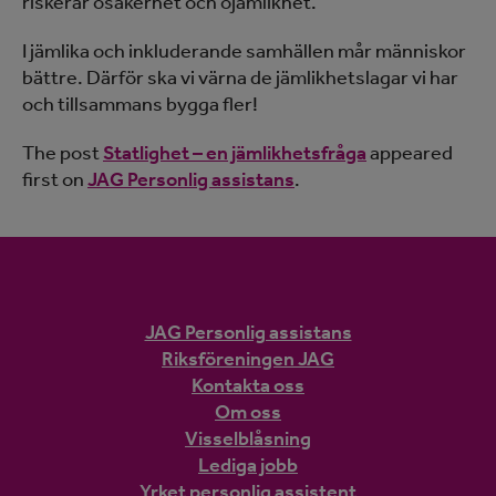
riskerar osäkerhet och ojämlikhet.
I jämlika och inkluderande samhällen mår människor
bättre. Därför ska vi värna de jämlikhetslagar vi har
och tillsammans bygga fler!
The post
Statlighet – en jämlikhetsfråga
appeared
first on
JAG Personlig assistans
.
JAG Personlig assistans
Riksföreningen JAG
Kontakta oss
Om oss
Visselblåsning
Lediga jobb
Yrket personlig assistent