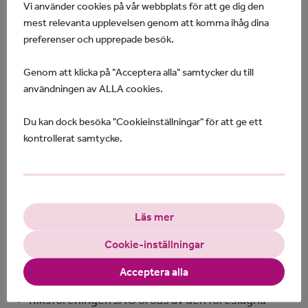
Vi använder cookies på vår webbplats för att ge dig den
assistans. Riksföreningen JAG välkomnar nu
mest relevanta upplevelsen genom att komma ihåg dina
initiativet att rätta till en del av de oönskade
preferenser och upprepade besök.
effekterna av den nuvarande tillämpningen av
assistansreglerna. Vi delar regeringens uppfattning
Genom att klicka på "Acceptera alla" samtycker du till
att barnens situation är den mest angelägna att
användningen av ALLA cookies.
åtgärda.
Du kan dock besöka "Cookieinställningar" för att ge ett
Riksföreningen JAG tillstyrker förslaget att
kontrollerat samtycke.
behov gällande andning och sondätande ska
räknas i sin helhet. Vi bedömer att detta kommer
att ge många barn med mycket stort och
kvalificerat behov rätt till assistans, helt i enlighet
med lagens avsikt.
Läs mer
Riksföreningen JAG beklagar att vissa grupper av
Cookie-inställningar
barn med stora behov t.ex. på grund av epilepsi
inte skulle träffas av lagändringen, och alltså
Acceptera alla
fortfarande lämnas utanför.
Riksföreningen JAG oroas av den föreslagna