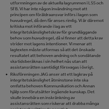
utformningen av de aktuella lagrummen i LSS och
SFB. Vi har inte någon invändning mot att
principen om föräldraansvar införs i lagen som
huvudregel, då den får anses rimlig. Vi är däremot
kritiska mot införande i lag av ett
integritetskänslighetskrav för grundläggande
behov som huvudregel, då vi finner att detta krav
strider mot lagens intentioner. Vi menar att
lagtexten måste utformas så att det önskade
resultatet att behoven andning och sondätande
ska tidsberäknas i sin helhet nås utan att
assistansrätten samtidigt försvagas i övrigt.
Riksföreningen JAG anser att ett lagkrav på
integritetskänslighet åtminstone inte ska
omfatta behoven Kommunikation och Annan
hjälp som förutsätter ingående kunskap. Det
skulle innebära en inskränkning av
assistansrätten som riskerar att drabba många