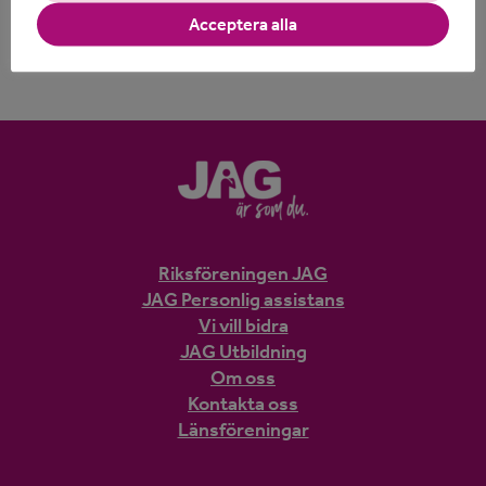
Samhälle synliggör att många kvinnor har ledande
Acceptera alla
positioner i samhällsbärande verksamheter, säger
Cecilia Blanck.
Riksföreningen JAG
JAG Personlig assistans
Vi vill bidra
JAG Utbildning
Om oss
Kontakta oss
Länsföreningar