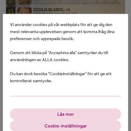
Vi använder cookies på vår webbplats för att ge dig den
mest relevanta upplevelsen genom att komma ihåg dina
preferenser och upprepade besök.
Cecilia Blanck, verksamhetsansvarig och
Genom att klicka på "Acceptera alla" samtycker du till
styrelseordförande i Brukarkooperativet JAG, har
användningen av ALLA cookies.
av tidningen Dagens Samhälle även i år utsetts till en
av Sveriges viktigaste kvinnor i välfärden.
Du kan dock besöka "Cookieinställningar" för att ge ett
kontrollerat samtycke.
Det är andra året i rad som Cecilia Blanck är med på
listan Välfärdens 100 viktigaste kvinnor. Cecilia
rankas på plats nummer 31.
– Det är roligt att JAG syns som den stora
Läs mer
verksamhet vi är. Brukarstyrd personlig assistans är
Cookie-inställningar
en kraft att räkna med! Det är också bra att Dagens