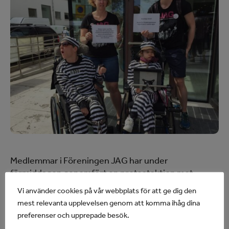
Medlemmar i Föreningen JAG har under
förmiddagen genomfört en protestaktion mot
bilden som Försäkringskassan och regeringen målar
Vi använder cookies på vår webbplats för att ge dig den
upp av assistansberättigade som fuskare och
mest relevanta upplevelsen genom att komma ihåg dina
kriminella. Iklädda randiga fångdräkter deltog de på
preferenser och upprepade besök.
Försäkringskassans seminarium om brott inom