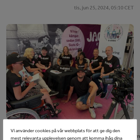
tis, jun 25, 2024, 05:10 CET
Vi använder cookies på vår webbplats för att ge dig den
Kraven på företagens hållbarhetsredovisning ökar sam
mest relevanta upplevelsen genom att komma ihåg dina