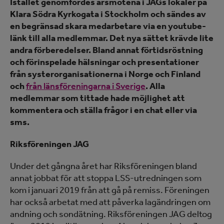
Istället genomfördes årsmötena i JAGs lokaler på
Klara Södra Kyrkogata i Stockholm och sändes av
en begränsad skara medarbetare via en youtube-
länk till alla medlemmar. Det nya sättet krävde lite
andra förberedelser. Bland annat förtidsröstning
och förinspelade hälsningar och presentationer
från systerorganisationerna i Norge och Finland
och
från länsföreningarna i Sverige
.
Alla
medlemmar som tittade hade möjlighet att
kommentera och ställa frågor i en chat eller via
sms.
Riksföreningen JAG
Under det gångna året har Riksföreningen bland
annat jobbat för att stoppa LSS-utredningen som
kom i januari 2019 från att gå på remiss. Föreningen
har också arbetat med att påverka lagändringen om
andning och sondätning. Riksföreningen JAG deltog