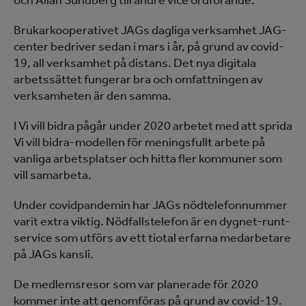
och Allan Sundberg till andre vice ordförande.
Brukarkooperativet JAGs dagliga verksamhet JAG-
center bedriver sedan i mars i år, på grund av covid-
19, all verksamhet på distans. Det nya digitala
arbetssättet fungerar bra och omfattningen av
verksamheten är den samma.
I Vi vill bidra pågår under 2020 arbetet med att sprida
Vi vill bidra-modellen för meningsfullt arbete på
vanliga arbetsplatser och hitta fler kommuner som
vill samarbeta.
Under covidpandemin har JAGs nödtelefonnummer
varit extra viktig. Nödfallstelefon är en dygnet-runt-
service som utförs av ett tiotal erfarna medarbetare
på JAGs kansli.
De medlemsresor som var planerade för 2020
kommer inte att genomföras på grund av covid-19.