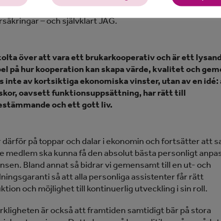
tiv inkluderar Folksam, Coop, Riksbyggen, Arla,
säkringar – och självklart JAG.
stolta över att vara ett brukarkooperativ och är ett lysan
l på hur kooperation kan skapa värde, kvalitet och ge
vs inte av kortsiktiga ekonomiska vinster, utan av en idé: 
kor, oavsett funktionsuppsättning, har rätt till
estämmande och ett gott liv.
r därför på toppar och dalar i ekonomin och fortsätter att s
rje medlem ska kunna få den absolut bästa personligt anp
nsen. Bland annat så bidrar vi gemensamt till en ut- och
dningsgaranti så att alla personliga assistenter får rätt
ktion och möjlighet till kontinuerlig utveckling i sin roll.
kligheten är också att framtiden samtidigt bär på stora