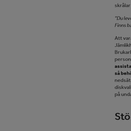
skrålar
”Du lev
Finns b
Att var
Jämlik
Brukark
person
assist
så beh
nedsätt
diskval
på und
Stö