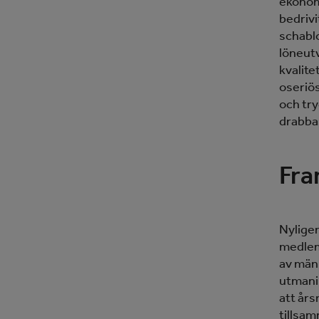
ekonom
bedrivi
schablo
löneutv
kvalit
oseriös
och try
drabba
Fra
Nyligen
medlem 
av män
utmani
att års
tillsam