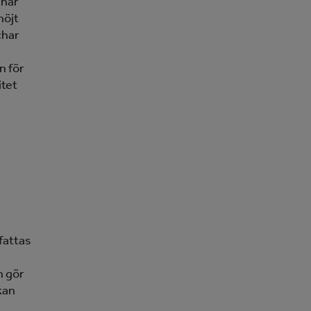
 har
höjt
char
n för
itet
fattas
n gör
kan