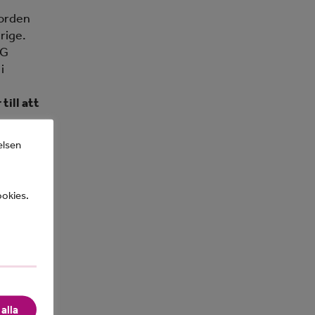
Norden
rige.
AG
i
 till att
elsen
ookies.
främjar
ad den
etydande
alla