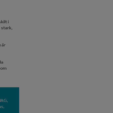
ilt i
 stark,
 är
la
 som
 JAG,
us,