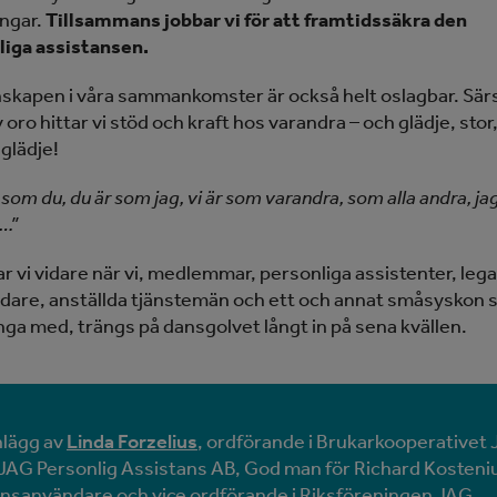
ngar.
Tillsammans jobbar vi för att framtidssäkra den
liga assistansen.
kapen i våra sammankomster är också helt oslagbar. Särsk
v oro hittar vi stöd och kraft hos varandra – och glädje, stor,
glädje!
 som du, du är som jag, vi är som varandra, som alla andra, jag
…”
r vi vidare när vi, medlemmar, personliga assistenter, lega
ädare, anställda tjänstemän och ett och annat småsyskon
nga med, trängs på dansgolvet långt in på sena kvällen.
nlägg av
Linda Forzelius
, ordförande i Brukarkooperativet
 JAG Personlig Assistans AB, God man för Richard Kosteni
ansanvändare och vice ordförande i Riksföreningen JAG