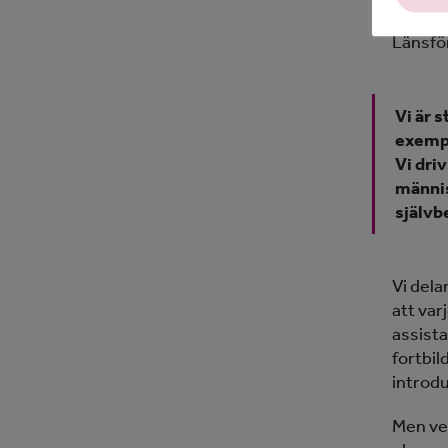
koopera
Länsför
Vi är 
exempe
Vi dri
männis
självb
Vi dela
att va
assista
fortbil
introdu
Men ver