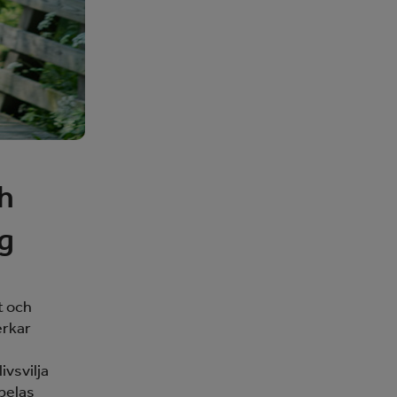
ch
rg
t och
erkar
ivsvilja
pelas