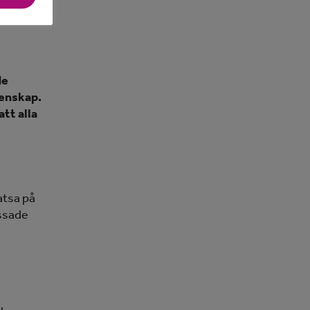
de
menskap.
att alla
atsa på
assade