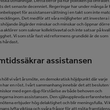
iska utmaningar. Detta beror på hur politiken på området
ts det senaste decenniet. Regeringar har under många år 
nbeloppet för assistansersättning i en takt som inte mat
ecklingen. Det medför att våra möjligheter att investera i
etshöjande åtgärder minskar och minskar och öppnar dörre
a aktörer som saknar kollektivavtal och inte satsar på kval
gghet. Vi som står fast vid reformens grundidé är de som
s hårdast.
mtidssäkrar assistansen
 höll vi vårt årsmöte, en demokratisk höjdpunkt där varje
har en röst. I vårt sammanhang innebär det att besluten 
niskor med egen djup förståelse av både behoven och
ngarna inom assistansen. Den självupplevda erfarenhete
mötena erbjuder hög delaktighet och blir meningsfulla. Vi 
mans lyfta viktiga och svåra frågor för att möta framtidens