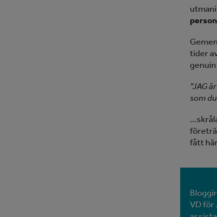
utmani
person
Gemens
tider a
genuin 
”JAG är
som du
…skråla
företr
fått hä
Bloggi
VD för
assist