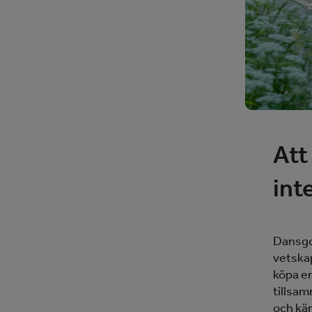
Att
int
Dansgol
vetskap
köpa en
tillsam
och käm