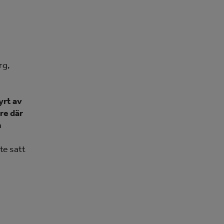
rg,
yrt av
re där
n
te satt