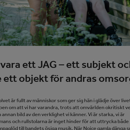
 vara ett JAG – ett subjekt o
e ett objekt för andras omso
vet är fullt av människor som ger sig hän i glädje över live
en om att vi har varandra, trots att omvärlden okritiskt v
 annan bild av den verklighet vi känner. Vi är starka, vi är
mans och rullstolarna är inget hinder för att uttrycka både l
paglöd till bandets ösiga musik. När Noice gamla dänga s