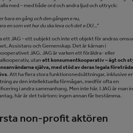
 alla med – med både ord och andra ljud och uttryck:
er bara en gång och den gången e nu,
ara en som vet hur du ska leva och det e DU…”
a ett JAG – ett subjekt och inte ett objekt för andras omso
het, Assistans och Gemenskap. Det är kärnan i
ooperativet JAG. JAG är varken ett föräldra- eller
alkooperativ, utan
ett konsumentkooperativ – ägt och st
ansanvändarna själva, med stöd av deras legala företräda
övs
. Att ha flera stora funktionsnedsättningar, inklusive e
ning av den intellektuella förmågan, medför ofta en
ificering i andra sammanhang. Men inte här. I JAG är man in
antag, här är det tvärtom: ingen annan får bestämma.
rsta non-profit aktören