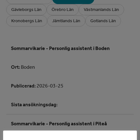
Gävleborgs Län
Örebro Län
Västmanlands Län
Kronobergs Län
Jämtlands Län
Gotlands Län
Sommarvikarie - Personlig assistent i Boden
Ort:
Boden
Publicerad:
2026-03-25
Sista ansökningsdag:
Sommarvikarie - Personlig assistent i Piteå