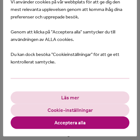
Vi använder cookies på vår webbplats för att ge dig den
Ort:
Piteå
mest relevanta upplevelsen genom att komma ihåg dina
preferenser och upprepade besök.
Publicerad:
2026-03-25
Genom att klicka på "Acceptera alla" samtycker du till
användningen av ALLA cookies.
Sista ansökningsdag:
Du kan dock besöka "Cookieinställningar" för att ge ett
Sommarvikarie - Personlig assistent i Luleå
kontrollerat samtycke.
Ort:
Luleå
Publicerad:
2026-02-23
Läs mer
Cookie-inställningar
Sista ansökningsdag:
2026-08-31
Acceptera alla
Sommarvikarie - Personlig assistent i Norrbottens