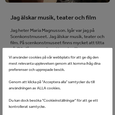
Jag älskar musik, teater och film
Jag heter Maria Magnusson. Igår var jag på
Scenkonstmuseet. Jag älskar musik, teater och
film. På scenkonstmuseet finns mycket att titta
på. Där får man pröva att spela olika
instrument, dansa framför kameror som gör
Vi använder cookies på vår webbplats för att ge dig den
att det bildas färger och former på väggen.
mest relevanta upplevelsen genom att komma ihåg dina
preferenser och upprepade besök.
Tack vare personlig assistans kan jag pröva det
mesta som Scenkonstmuseet har att erbjuda.
Genom att klicka på "Acceptera alla" samtycker du till
Om man vill kan man efter besöket njuta av en
användningen av ALLA cookies.
härlig fikastund i museets café.
Du kan dock besöka "Cookieinställningar" för att ge ett
Hoppas ni får möjlighet att besöka museet och
kontrollerat samtycke.
vem vet, vi kanske ses där.