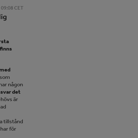
, 09:08 CET
lig
rsta
finns
n med
 som
 har någon
nsvar det
ehövs är
rad
 tillstånd
har för