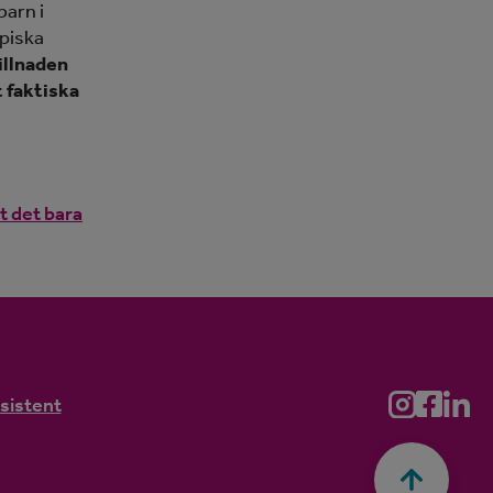
arn i
ypiska
illnaden
 faktiska
t det bara
ssistent