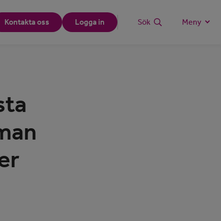
Kontakta oss
Logga in
Sök
Meny
sta
 man
er