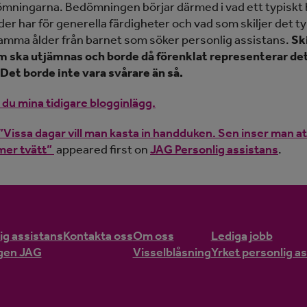
mningarna. Bedömningen börjar därmed i vad ett typiskt b
er har för generella färdigheter och vad som skiljer det t
samma ålder från barnet som söker personlig assistans.
Sk
m ska utjämnas och borde då förenklat representerar det
Det borde inte vara svårare än så.
 du mina tidigare blogginlägg.
”Vissa dagar vill man kasta in handduken. Sen inser man at
 mer tvätt”
appeared first on
JAG Personlig assistans
.
ig assistans
Kontakta oss
Om oss
Lediga jobb
gen JAG
Visselblåsning
Yrket personlig a