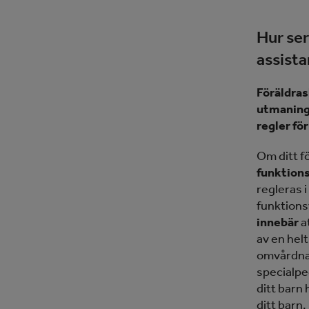
Hur ser
assista
Föräldras
utmaninge
regler fö
Om ditt f
funktions
regleras 
funktions
innebär
a
av en helt
omvårdnad
specialp
ditt barn 
ditt barn.