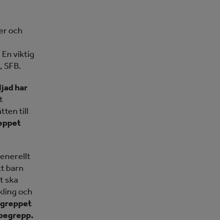
ser och
 En viktig
, SFB.
ljad har
t
ten till
reppet
enerellt
tt barn
t ska
kling och
begreppet
 begrepp.