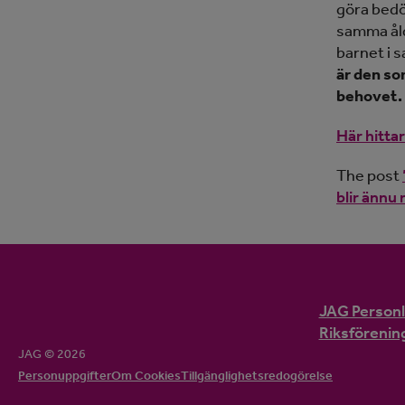
göra bedö
samma åld
barnet i 
är den so
behovet. 
Här hittar
The post
blir ännu
JAG Personl
Riksförenin
JAG © 2026
Personuppgifter
Om Cookies
Tillgänglighetsredogörelse