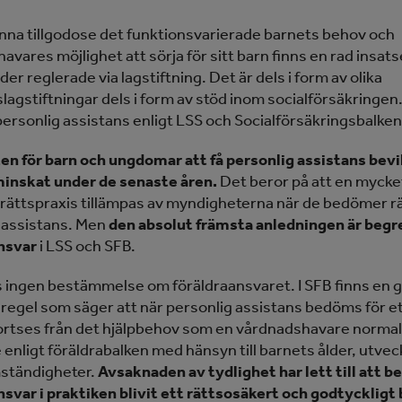
unna tillgodose det funktionsvarierade barnets behov och
vares möjlighet att sörja för sitt barn finns en rad insat
er reglerade via lagstiftning. Det är dels i form av olika
lagstiftningar dels i form av stöd inom socialförsäkringen.
personlig assistans enligt LSS och Socialförsäkringsbalken
en för barn och ungdomar att få personlig assistans bevi
minskat under de senaste åren.
Det beror på att en mycke
v rättspraxis tillämpas av myndigheterna när de bedömer rät
 assistans. Men
den absolut främsta anledningen är beg
nsvar
i LSS och SFB.
ns ingen bestämmelse om föräldraansvaret. I SFB finns en g
regel som säger att när personlig assistans bedöms för e
ortses från det hjälpbehov som en vårdnadshavare normal
 enligt föräldrabalken med hänsyn till barnets ålder, utvec
ständigheter.
Avsaknaden av tydlighet har lett till att 
nsvar i praktiken blivit ett rättsosäkert och godtyckligt