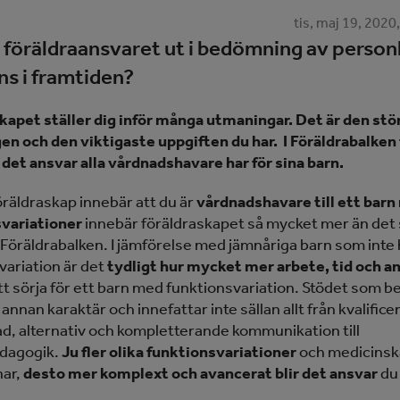
tis, maj 19, 2020
 föräldraansvaret ut i bedömning av person
ns i framtiden?
kapet ställer dig inför många utmaningar. Det är den stö
n och den viktigaste uppgiften du har. I Föräldrabalken 
r det ansvar alla vårdnadshavare har för sina barn.
öräldraskap innebär att du är
vårdnadshavare till ett bar
variationer
innebär föräldraskapet så mycket mer än det
i Föräldrabalken. I jämförelse med jämnåriga barn som inte
variation är det
tydligt hur mycket mer arbete, tid och a
tt sörja för ett barn med funktionsvariation. Stödet som b
 annan karaktär och innefattar inte sällan allt från kvalifice
, alternativ och kompletterande kommunikation till
edagogik.
Ju fler olika funktionsvariationer
och medicinska
har,
desto mer komplext och avancerat blir det ansvar
du 