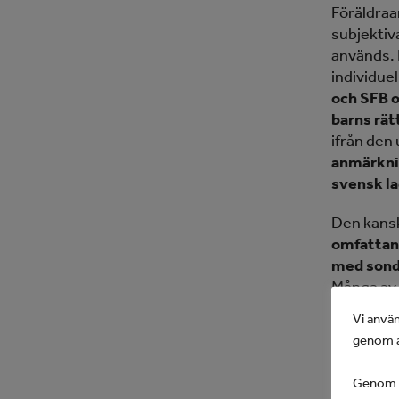
Föräldraa
subjektiv
används. 
individue
och SFB o
barns rätt
ifrån den
anmärknin
svensk la
Den kansk
omfattand
med sond 
Många av 
kämpa hårt
Vi använ
att få ins
genom a
och ändri
rättighet
Genom at
införts i 