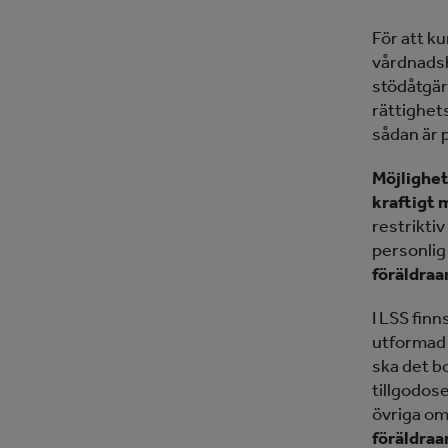
För att k
vårdnadsha
stödåtgärd
rättighets
sådan är 
Möjlighet
kraftigt 
restrikti
personlig
föräldraa
I LSS fin
utformad 
ska det b
tillgodose
övriga om
föräldraa