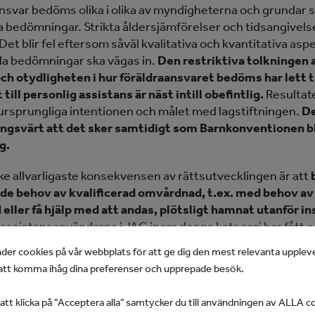
nsvar bedöms olika i olika av myndigheterna och grundar s
a bedömningar. Strikta åldersjämförelser och tidsangivels
Det blir fel eftersom såväl kvalitativa och kvantitativa as
lla bedömningar ska vägas in.
Den restriktiva tolkningen 
ch otydligheten i hur föräldraansvaret bedöms har lett ti
 till personlig assistans är näst intill obefintlig.
Resultate
 ursprungliga intentionen och målet med lagstiftningen.
De
gsvärt att det sker samtidigt som Barnkonventionen bl
g.
e allvarligaste konsekvensen av rättsutvecklingen är att
e behov av kvalificerad omvårdnad, t.ex. med behov av 
eller få hjälp med att andas, plötsligt hamnat utanför i
assistansanvändarna i JAG inom denna kategori har fått o
 för att behålla sin redan beviljade personliga assistans el
der cookies på vår webbplats för att ge dig den mest relevanta upplev
atsen beviljad.
Denna kategori har regeringen uppmärk
tt komma ihåg dina preferenser och upprepade besök.
ngar i LSS träder ikraft den 1 juli 2020 för att stärka des
er.
Med denna ändring har också en reglering av föräldraa
t klicka på "Acceptera alla" samtycker du till användningen av ALLA c
LSS.