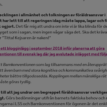
n.
cklingen i allmänhet och tolkningen av föräldraansvar i
 har lett till att regeringen idag måste lappa, lagar och 
t ogjort.
Det får mig att undra om inte vi är lika blinda för d
yget som i sagan, men ingen vågar säga det. Ska det kräva
 ”Titta! Kejsaren är naken!”
 ett blogginlägg i september 2018 inför planerna att göra
ntionen till svensk lag där jag avslutade inlägget med föl
att Barnkonventionen som lag tillsammans med en återupprä
att även barn med stora kognitiva och kommunikativa svårigh
gheter bättre tillgodosedda. Kopplingen mellan mänskliga rät
åste göras tydlig.
 till att jag undrar om begreppet föräldraansvar verklige
gt.
Görs bedömningar utifrån barnets faktiska behov och
ngarna i LSS och Barnkonventionen för ögonen är det enkl