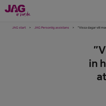
JAG start
>
JAG Personlig assistans
>
”Vissa dagar vill m
”V
in 
a