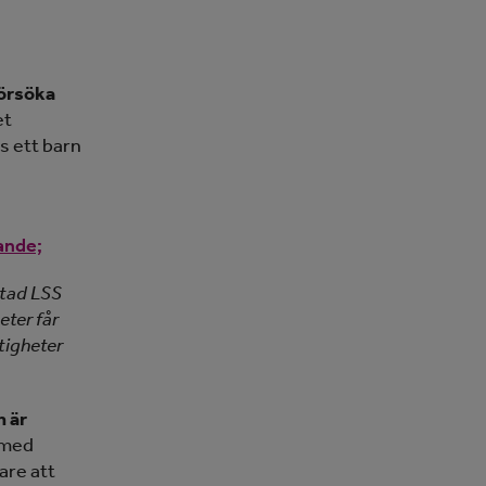
försöka
et
s ett barn
jande;
ttad LSS
eter får
tigheter
n är
 med
are att