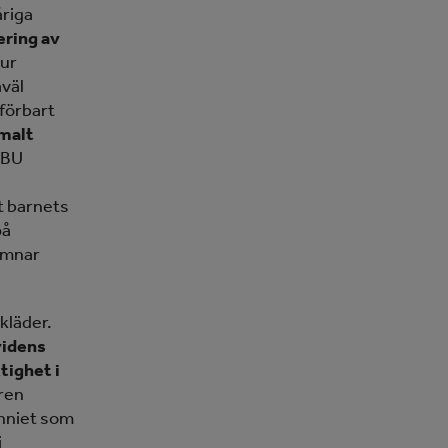
åriga
ering av
Hur
åväl
mförbart
rmalt
RBU
rt barnets
på
hamnar
 kläder.
videns
tighet i
aren
enniet som
i