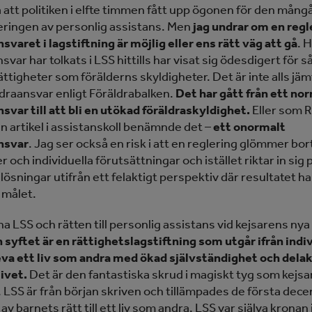
a att politiken i elfte timmen fått upp ögonen för den mång
ingen av personlig assistans. Men
jag undrar om en regl
svaret i lagstiftning är möjlig eller ens rätt väg att gå
. 
svar har tolkats i LSS hittills har visat sig ödesdigert för s
ättigheter som förälderns skyldigheter. Det är inte alls jä
draansvar enligt Föräldrabalken.
Det har gått från ett no
nsvar till att bli en utökad föräldraskyldighet.
Eller som 
en artikel i assistanskoll benämnde det –
ett onormalt
nsvar
. Jag ser också en risk i att en reglering glömmer bo
r och individuella förutsättningar och istället riktar in sig 
 lösningar utifrån ett felaktigt perspektiv där resultatet 
 målet.
ikna LSS och rätten till personlig assistans vid kejsarens nya
 syftet är en rättighetslagstiftning som utgår ifrån indi
leva ett liv som andra med ökad självständighet och delak
ivet.
Det är den fantastiska skrud i magiskt tyg som kejs
. LSS är från början skriven och tillämpades de första dec
av barnets rätt till ett liv som andra. LSS var själva kronan 