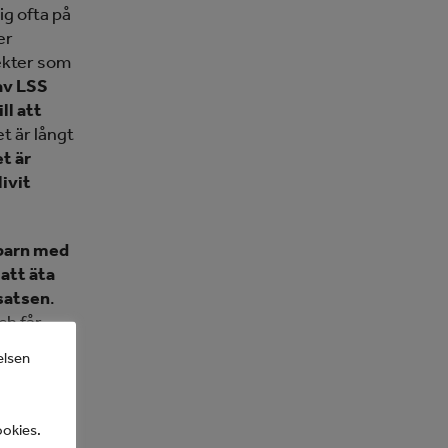
ig ofta på
er
pekter som
av LSS
ll att
t är långt
t är
ivit
barn med
att äta
nsatsen
.
ch får
ler för
elsen
sammat
sa barns
nsvaret
ookies.