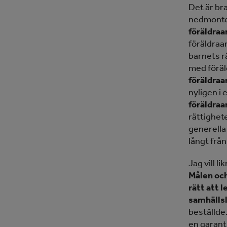
Det är br
nedmonter
föräldraan
föräldraan
barnets r
med föräl
föräldraa
nyligen i 
föräldraa
rättighete
generella
långt från
Jag vill l
Målen och
rätt att 
samhällsl
beställde
en garant 