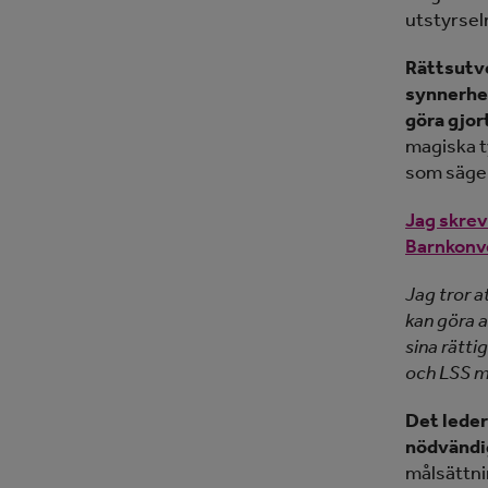
utstyrsel
Rättsutve
synnerhet
göra gjor
magiska t
som säger
Jag skrev
Barnkonve
Jag tror 
kan göra 
sina rätti
och LSS m
Det leder
nödvändi
målsättni