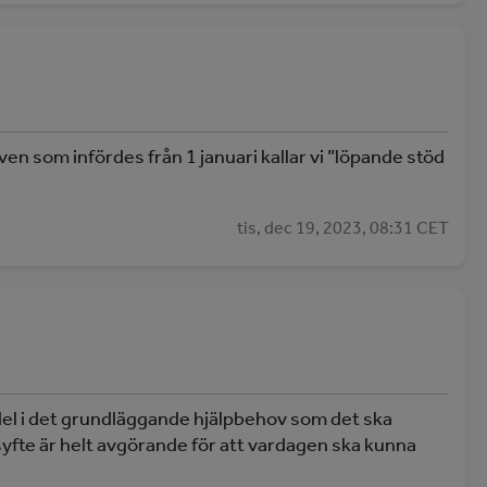
ven som infördes från 1 januari kallar vi ”löpande stöd
tis, dec 19, 2023, 08:31 CET
del i det grundläggande hjälpbehov som det ska
syfte är helt avgörande för att vardagen ska kunna