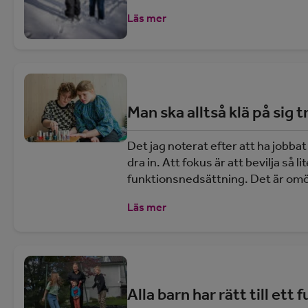
Läs mer
Man ska alltså klä på sig 
Det jag noterat efter att ha jobb
dra in. Att fokus är att bevilja så
funktionsnedsättning. Det är omöjl
Läs mer
Alla barn har rätt till ett f