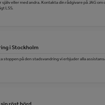
jälv eller med andra. Kontakta din rådgivare på JAG om du
ligt LSS.
ring i Stockholm
ista stoppen på den stadsvandring vi erbjuder alla assis
 sin röst hörd