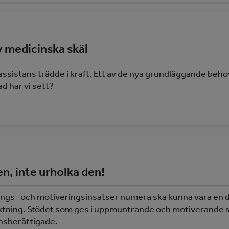
 medicinska skäl
 assistans trädde i kraft. Ett av de nya grundläggande beho
d har vi sett?
en, inte urholka den!
rings- och motiveringsinsatser numera ska kunna vara en 
t riktning. Stödet som ges i uppmuntrande och motiverande 
ansberättigade.