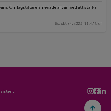
 barn. Om lagstiftaren menade allvar med att stärka
tis, okt 24, 2023, 11:47 CET
ssistent