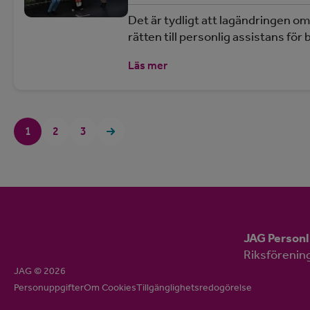
Det är tydligt att lagändringen om
rätten till personlig assistans fö
Läs mer
1
2
3
JAG Personl
Riksförenin
JAG © 2026
Personuppgifter
Om Cookies
Tillgänglighetsredogörelse