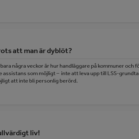
trots att man är dyblöt?
at bara några veckor är hur handläggare på kommuner och fö
 lite assistans som möjligt – inte att leva upp till LSS-grund
igt att inte bli personlig berörd.
ullvärdigt liv!