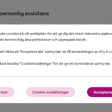
ersonlig assistans
ar jag på Scenkonstmuseet. Jag älskar musik, teater och f
der cookies på vår webbplats för att ge dig den mest relevanta upplev
tt komma ihåg dina preferenser och upprepade besök.
t klicka på "Acceptera alla" samtycker du till användningen av ALLA c
ock besöka "Cookieinställningar" för att ge ett kontrollerat samtycke.
ch vad väntar 2024?
ersoner som skulle få personlig assistans tack vare lagän
 mer
Cookie-inställningar
Acceptera 
 till personlig assistans och frågan är hur många fler som k