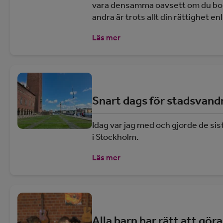
vara densamma oavsett om du bor s
andra är trots allt din rättighet en
Läs mer
Snart dags för stadsvand
Idag var jag med och gjorde de s
i Stockholm.
Läs mer
Alla barn har rätt att göra