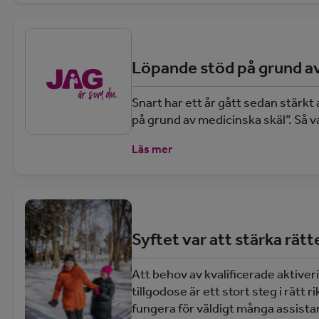
Löpande stöd på grund av
Snart har ett år gått sedan stärkt
på grund av medicinska skäl”. Så va
Läs mer
Syftet var att stärka rätt
Att behov av kvalificerade aktive
tillgodose är ett stort steg i rät
fungera för väldigt många assist