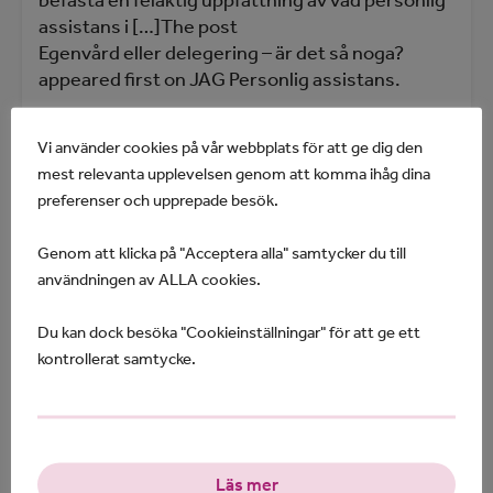
befästa en felaktig uppfattning av vad personlig
assistans i […]The post
Egenvård eller delegering – är det så noga?
appeared first on JAG Personlig assistans.
Läs mer
tis, feb 18, 2020, 10:26 CET
Vi använder cookies på vår webbplats för att ge dig den
mest relevanta upplevelsen genom att komma ihåg dina
preferenser och upprepade besök.
Genom att klicka på "Acceptera alla" samtycker du till
användningen av ALLA cookies.
Du kan dock besöka "Cookieinställningar" för att ge ett
kontrollerat samtycke.
Läs mer