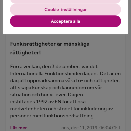
Cookie-inställningar
Acceptera alla
Funkisrättigheter är mänskliga
rättigheter!
Förra veckan, den 3 december, var det
Internationella Funktionshinderdagen. Det är en
dag att uppmärksamma våra fri- och rättigheter,
att skapa kunskap och kännedom om vår
situation och hur vi lever. Dagen
instiftades 1992 av FN för att öka
medvetenheten och stödet för inkludering av
personer med funktionsnedsättning.
Läs mer
ons, dec 11, 2019, 06:04 CET