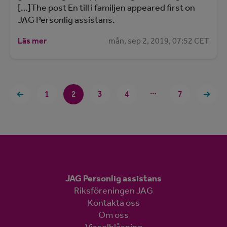
[…]The post En till i familjen appeared first on
JAG Personlig assistans.
Läs mer
mån, sep 2, 2019, 07:52 CET
…
1
2
3
4
7
JAG Personlig assistans
Riksföreningen JAG
Kontakta oss
Om oss